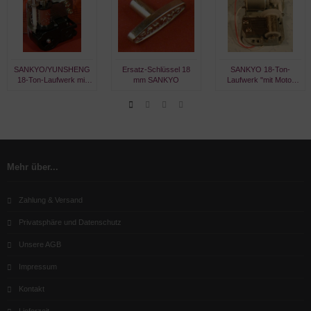
SANKYO/YUNSHENG
Ersatz-Schlüssel 18
SANKYO 18-Ton-
18-Ton-Laufwerk mit
mm SANKYO
Laufwerk "mit Motor
Feder (um eine Figur zu
ME" I
drehen)
Mehr über...
Zahlung & Versand
Privatsphäre und Datenschutz
Unsere AGB
Impressum
Kontakt
Lieferzeit